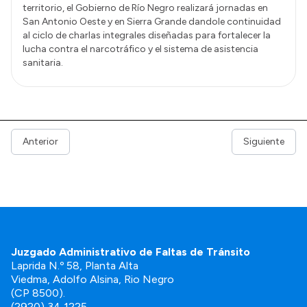
territorio, el Gobierno de Río Negro realizará jornadas en
San Antonio Oeste y en Sierra Grande dandole continuidad
al ciclo de charlas integrales diseñadas para fortalecer la
lucha contra el narcotráfico y el sistema de asistencia
sanitaria.
Anterior
Siguiente
Juzgado Administrativo de Faltas de Tránsito
Laprida N.º 58, Planta Alta
Viedma, Adolfo Alsina, Rio Negro
(CP 8500).
(2920) 34 1225