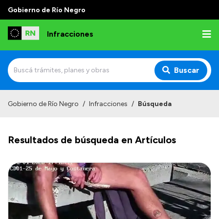
Gobierno de Río Negro
Infracciones
Buscar
Inicio
Gobierno de Río Negro
/
Infracciones
/
Búsqueda
Juzgado Administrativo de Faltas de Tránsito
Resultados de búsqueda en Artículos
Competencias
Autoridades
Normativa
Institucional