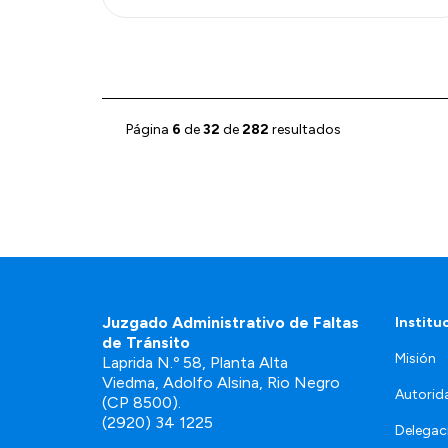
Página
6
de
32
de
282
resultados
Juzgado Administrativo de Faltas
Institu
de Tránsito
Misión
Laprida N.º 58, Planta Alta
Viedma, Adolfo Alsina, Rio Negro
Autorid
(CP 8500).
(2920) 34 1225
Delegac