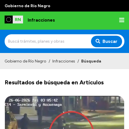
Gobierno de Río Negro
Infracciones
Buscar
Inicio
Gobierno de Río Negro
/
Infracciones
/
Búsqueda
Juzgado Administrativo de Faltas de Tránsito
Resultados de búsqueda en Artículos
Competencias
Autoridades
Normativa
Institucional