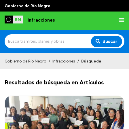
Gobierno de Río Negro
Infracciones
Buscar
Inicio
Gobierno de Río Negro
/
Infracciones
/
Búsqueda
Juzgado Administrativo de Faltas de Tránsito
Resultados de búsqueda en Artículos
Competencias
Autoridades
Normativa
Institucional