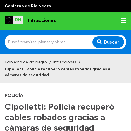
Gobierno de Río Negro
Infracciones
Buscar
Inicio
Gobierno de Río Negro
/
Infracciones
/
Cipolletti: Policía recuperó cables robados gracias a
Juzgado Administrativo de Faltas de Tránsito
cámaras de seguridad
Competencias
POLICÍA
Autoridades
Cipolletti: Policía recuperó
Normativa
cables robados gracias a
cámaras de seguridad
Institucional