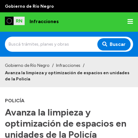
Gobierno de Río Negro
Infracciones
Buscar
Inicio
Gobierno de Río Negro
/
Infracciones
/
Avanza la limpieza y optimización de espacios en unidades
Juzgado Administrativo de Faltas de Tránsito
de la Policía
Competencias
POLICÍA
Autoridades
Avanza la limpieza y
Normativa
optimización de espacios en
unidades de la Policía
Institucional