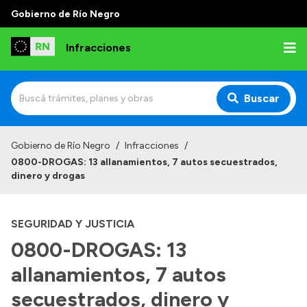
Gobierno de Río Negro
Infracciones
Buscar
Inicio
Gobierno de Río Negro
/
Infracciones
/
0800-DROGAS: 13 allanamientos, 7 autos secuestrados,
Juzgado Administrativo de Faltas de Tránsito
dinero y drogas
Competencias
SEGURIDAD Y JUSTICIA
Autoridades
0800-DROGAS: 13
Normativa
allanamientos, 7 autos
secuestrados, dinero y
Institucional